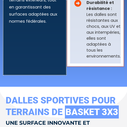
terrains extérieurs, tout
Durabilité et
en garantissant des
résistance :
surfaces adaptées aux
Les dalles sont
résistantes aux
normes fédérales.
chocs, aux UV et
aux intempéries,
elles sont
adaptées à
tous les
environnements.
DALLES SPORTIVES POUR
TERRAINS DE
BASKET 3X3
UNE SURFACE INNOVANTE ET