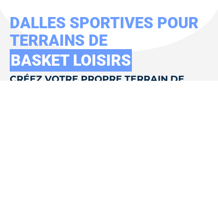
DALLES SPORTIVES POUR
TERRAINS DE
BASKET LOISIRS
CRÉEZ VOTRE PROPRE TERRAIN DE
BASKET
Vous souhaitez installer un terrain de basket chez
vous ?
Les dalles FlexPlay sont la solution idéale pour
créer un espace sportif dans votre jardin.
Conçues pour être durables et faciles à installer,
elles ne nécessitent pas de travaux complexes.
Que vous optiez pour un terrain complet, un
demi-terrain ou une simple raquette, les dalles