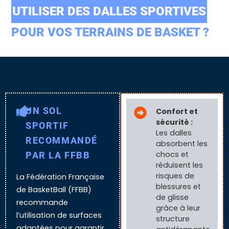
UTILISER DES DALLES SPORTIVES
POUR VOS TERRAINS DE BASKET ?
UN SOL
Confort et
sécurité :
SPORTIF
Les dalles
RECOMMANDÉ
absorbent les
chocs et
PAR LA FFBB
réduisent les
risques de
La Fédération Française
blessures et
de BasketBall (FFBB)
de glisse
recommande
grâce à leur
l’utilisation de surfaces
structure
adaptées pour garantir